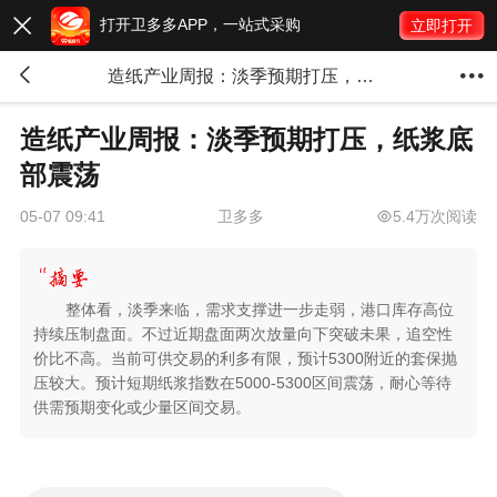
打开卫多多APP，一站式采购

立即打开


造纸产业周报：淡季预期打压，纸浆底部震荡
造纸产业周报：淡季预期打压，纸浆底
部震荡
卫多多
5.4万次阅读
05-07 09:41
整体看，淡季来临，需求支撑进一步走弱，港口库存高位
持续压制盘面。不过近期盘面两次放量向下突破未果，追空性
价比不高。当前可供交易的利多有限，预计5300附近的套保抛
压较大。预计短期纸浆指数在5000-5300区间震荡，耐心等待
供需预期变化或少量区间交易。