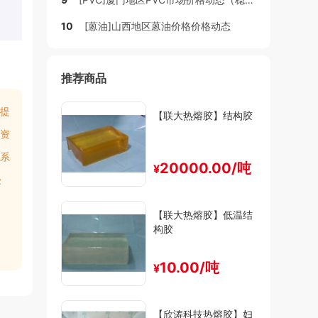
10
[蒽油]山西地区蒽油价格价格动态
推荐商品
提
【联大热熔胶】结构胶
资
系
20000.00/吨
¥
侵
【联大热熔胶】低温结
构胶
10.00/吨
¥
【欣涛科技热熔胶】妇