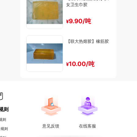
女卫生巾胶
9.90/吨
¥
【联大热熔胶】橡筋胶
10.00/吨
¥
规则
规则
意见反馈
在线客服
券规则