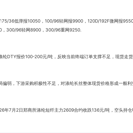
/36低弹报10050，100/96轻网报9900，120D/192F微网报955
0，300/96轻网8900，300/96重网9250.
DTY报价100-200元/吨，反映当前终端订单支撑不足，现货走
局偏弱，下游采购积极性不足，对涤纶长丝整体现货价格形成一般利
6年7月2日郑商所涤纶短纤主力2609合约收跌136元/吨，空头持仓