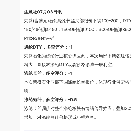
生意社07月03日讯
荣盛(含盛元)石化涤纶长丝局部报价下调100-200，DTY:75
150/48低弹9150，150/96低弹9100，300/96低弹890
PriceSeek评析
涤纶DTY，多空评分：-1
荣盛石化为涤纶行业核心供应商，本次局部下调各规格涤纶
增大，直接对涤纶DTY现货价格形成一般利空。
涤纶长丝，多空评分：-1
本次荣盛石化局部下调涤纶长丝报价，体现行业供需格
响。
涤纶短纤，多空评分：-0.5
涤纶长丝调价对整个涤纶板块有情绪传导效应，叠加202
增加，对涤纶短纤价格形成小幅利空。