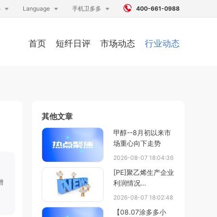




心
Language
手机卫多多
400-661-0988
首页
短纤日评
市场动态
行业动态
其他文章
甲醇--8月初以来市
场重心向下走势
2026-08-07 18:04:36
[PE]聚乙烯生产企业
增
利润情况
（20260801-
2026-08-07 18:02:48
20260807）
【08.07涂多多小