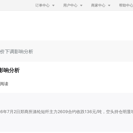



订单中心
用户中心
商家中心
帮助中
丝报价下调影响分析
调影响分析
次阅读
年7月2日郑商所涤纶短纤主力2609合约收跌136元/吨，空头持仓明显