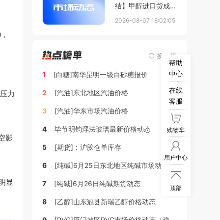
结】甲醇进口货成交
动态
2026-08-07 18:02:05
0，
换一换
帮助
中心
1
[白糖]南华昆明一级白砂糖报价
在线
2
[汽油]东北地区汽油价格
货压力
客服
3
[汽油]华东市场汽油价格
4
毕节明钧浮法玻璃最新价格动态
购物车
空影
5
[期货]：沪胶仓单库存
用户中心
6
[纯碱]6月25日东北地区纯碱市场动态

明显
7
[纯碱]6月26日纯碱期货动态
顶部
8
[乙醇]山东冠县新瑞乙醇价格动态
9
[PVC]厦门地区PVC市场价格动态（稳定）