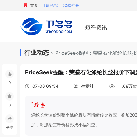
首页
【请登录】
【免费注册】
短纤资讯
行业动态
> PriceSeek提醒：荣盛石化涤纶长
PriceSeek提醒：荣盛石化涤纶长丝报价下
0
07-06 09:54
生意社
11.68万
0
涤纶长丝调价对整个涤纶板块有情绪传导效应，叠加2026
加，对涤纶短纤价格形成小幅利空。
分享