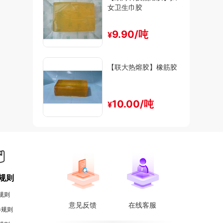
女卫生巾胶
9.90/吨
¥
【联大热熔胶】橡筋胶
10.00/吨
¥
规则
规则
意见反馈
在线客服
券规则