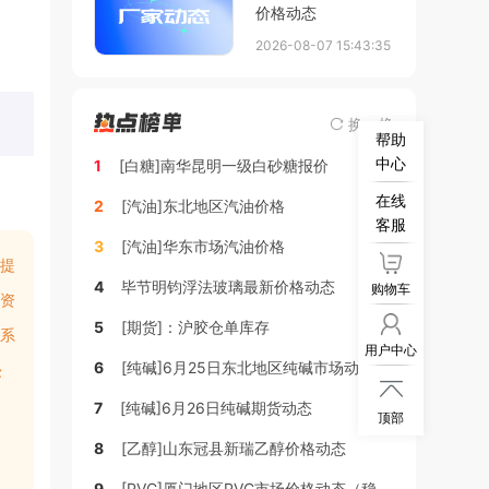
价格动态
2026-08-07 15:43:35
换一换
帮助
中心
1
[白糖]南华昆明一级白砂糖报价
在线
2
[汽油]东北地区汽油价格
客服
3
[汽油]华东市场汽油价格
提
4
毕节明钧浮法玻璃最新价格动态
购物车
资
5
[期货]：沪胶仓单库存
系
用户中心
6
[纯碱]6月25日东北地区纯碱市场动态
侵

7
[纯碱]6月26日纯碱期货动态
顶部
8
[乙醇]山东冠县新瑞乙醇价格动态
9
[PVC]厦门地区PVC市场价格动态（稳定）