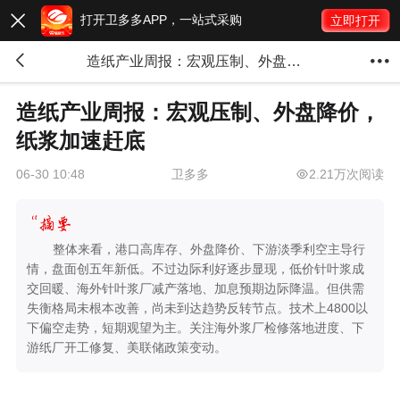
打开卫多多APP，一站式采购

立即打开


造纸产业周报：宏观压制、外盘降价，纸浆加速赶底
造纸产业周报：宏观压制、外盘降价，
纸浆加速赶底
卫多多
2.21万次阅读
06-30 10:48
整体来看，港口高库存、外盘降价、下游淡季利空主导行
情，盘面创五年新低。不过边际利好逐步显现，低价针叶浆成
交回暖、海外针叶浆厂减产落地、加息预期边际降温。但供需
失衡格局未根本改善，尚未到达趋势反转节点。技术上4800以
下偏空走势，短期观望为主。关注海外浆厂检修落地进度、下
游纸厂开工修复、美联储政策变动。