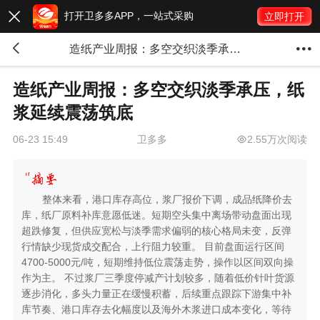
打开卫多多APP，一站式采购

立即打开


造纸产业周报：多空交织淡季承压，纸浆延续震荡筑底
造纸产业周报：多空交织淡季承压，纸
浆延续震荡筑底
卫多多
2.55万次阅读
06-23 15:49
整体来看，港口库存高位，浆厂报价下调，成品纸降价去
库，纸厂原料补库意愿低迷。短期空头集中离场带动盘面出现
超跌修复，但供应宽松与淡季需求偏弱的核心格局未变，反弹
行情缺少现货成交配合，上行阻力较重。 目前盘面运行区间
4700-5000元/吨，短期维持低位震荡走势，操作以区间双向操
作为主。 不过浆厂三季度停减产计划较多，随着低价针叶货源
逐步消化，多头力量正在缓慢积蓄，后续重点跟踪下游集中补
库节奏、港口库存去化幅度以及海外木浆进口成本变化，等待