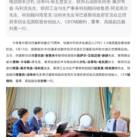
电信部长沙扎·法蒂玛·哈瓦贾女士、联邦石油部长阿里·佩尔韦
兹·马利克先生、联邦工业与生产事务特别顾问哈鲁恩·阿克塔尔
先生、特别顾问塔里克·法特米先生等巴基斯坦政府官员在总理
府亲切会见国联股份创始人、CEO钱晓钧，董事、高级副总裁
刘斋一行。